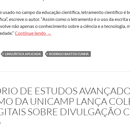
e usado no campo da educação científica, letramento científico é
fica”, escreve o autor. “Assim como o letramento é o uso da escrita 
nvolve não apenas o conhecimento sobre a ciência e a tecnologia,
Estante Labjor publica livro sobre letramen
iedade.”
Continue lendo
→
LINGUÍSTICA APLICADA
RODRIGO BASTOS CUNHA
RIO DE ESTUDOS AVANÇADO
MO DA UNICAMP LANÇA COL
GITAIS SOBRE DIVULGAÇÃO C
8