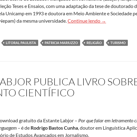
oleção Teses e Ensaios, com uma adaptação da tese de doutorado 
ela Unicamp em 1993 e doutora em Meio Ambiente e Sociedade pe
Novo livro da col
(Nepam) da mesma universidade.
Continue lendo
→
LITORAL PAULISTA
PATRICIA MARIUZZO
RELIGIÃO
TURISMO
LABJOR PUBLICA LIVRO SOBR
TO CIENTÍFICO
download gratuito da Estante Labjor –
Por que falar em letramento ci
linguagem –
é de
Rodrigo Bastos Cunha
, doutor em Linguística Apl
ório de Estudos Avançados em Jornalismo.