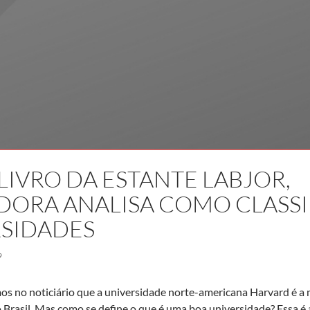
LIVRO DA ESTANTE LABJOR,
DORA ANALISA COMO CLASS
RSIDADES
9
s no noticiário que a universidade norte-americana Harvard é a
 Brasil. Mas como se define o que é uma boa universidade? Essa é 