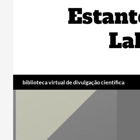
Pular
para
o
conteúdo
Pesquisar
biblioteca virtual de divulgação científica