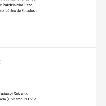
de
Patricia Mariuzzo
,
lo Núcleo de Estudos e
eção Teses e Ensaios analisa contradições de projeto que implanto
E
entífico? Raízes do
icada (Unicamp, 2009) e