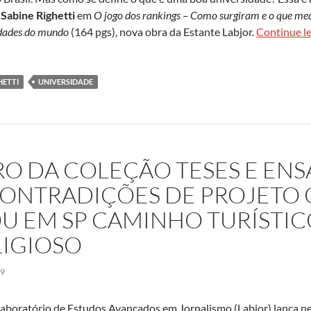
r
Sabine Righetti
em
O jogo dos rankings – Como surgiram e o que me
sidades do mundo
(164 pgs), nova obra da Estante Labjor.
Continue l
HETTI
UNIVERSIDADE
RO DA COLEÇÃO TESES E ENS
CONTRADIÇÕES DE PROJETO
U EM SP CAMINHO TURÍSTIC
LIGIOSO
19
aboratório de Estudos Avançados em Jornalismo (Labjor) lança nes