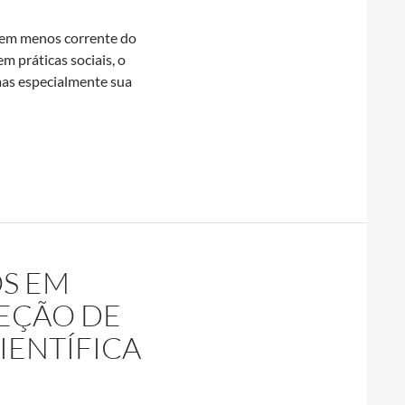
 bem menos corrente do
em práticas sociais, o
 mas especialmente sua
to científico
S EM
EÇÃO DE
IENTÍFICA