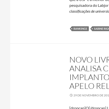
pesquisadora do Labjo
classificações de univer
RANKINGS
SABINE RIG
NOVO LIV
ANALISA 
IMPLANTO
APELO RE
29 DE NOVEMBRO DE 20
[dropcap]O[/dropcap] L