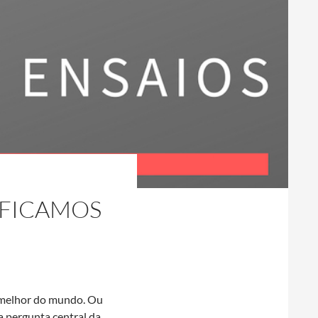
IFICAMOS
 melhor do mundo. Ou
a pergunta central da