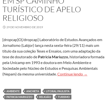
EM SP CAMINHO
TURÍSTICO DE APELO
RELIGIOSO
29 DE NOVEMBRO DE 2019
[dropcap]O[/dropcap] Laboratório de Estudos Avançados em
Jornalismo (Labjor) lança nesta sexta-feira (29/11) mais um
título da sua coleção Teses e Ensaios, com uma adaptação da
tese de doutorado de
Patricia Mariuzzo
, historiadora formada
pela Unicamp em 1993 e doutora em Meio Ambiente e
Sociedade pelo Núcleo de Estudos e Pesquisas Ambientais
Novo livro da 
(Nepam) da mesma universidade.
Continue lendo
→
AMBIENTE
ANCHIETA
LITORAL PAULISTA
PATRICIA MARIUZZO
RELIGIÃO
TURISMO