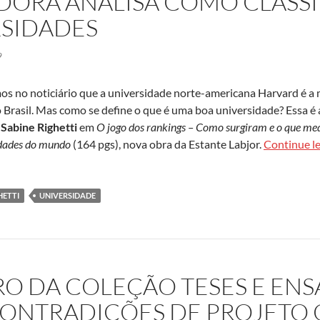
DORA ANALISA COMO CLASS
RSIDADES
9
s no noticiário que a universidade norte-americana Harvard é a
 Brasil. Mas como se define o que é uma boa universidade? Essa é 
r
Sabine Righetti
em
O jogo dos rankings – Como surgiram e o que me
sidades do mundo
(164 pgs), nova obra da Estante Labjor.
Continue l
HETTI
UNIVERSIDADE
RO DA COLEÇÃO TESES E ENS
CONTRADIÇÕES DE PROJETO