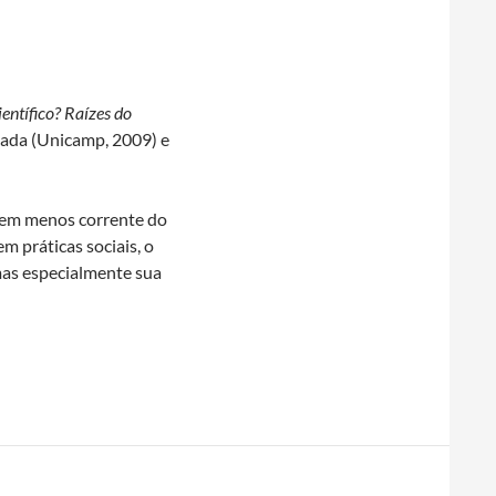
entífico? Raízes do
icada (Unicamp, 2009) e
 bem menos corrente do
em práticas sociais, o
 mas especialmente sua
to científico