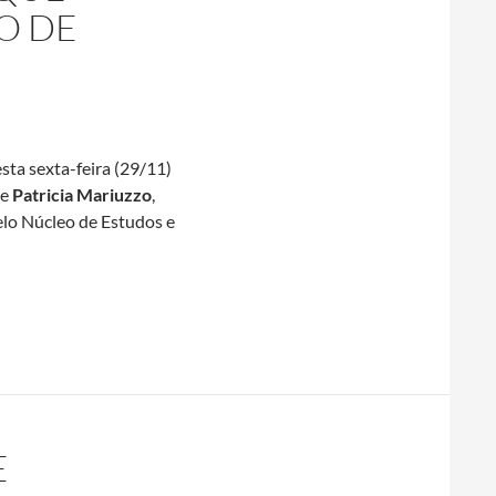
O DE
ta sexta-feira (29/11)
de
Patricia Mariuzzo
,
lo Núcleo de Estudos e
eção Teses e Ensaios analisa contradições de projeto que implanto
E