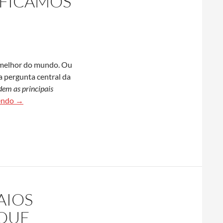
IFICAMOS
 melhor do mundo. Ou
a pergunta central da
dem as principais
Em novo livro da Estante Labjor, pesquisadora analisa como c
endo
→
AIOS
 QUE