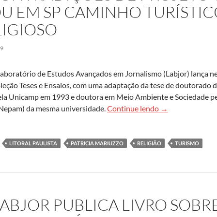
U EM SP CAMINHO TURÍSTIC
LIGIOSO
19
aboratório de Estudos Avançados em Jornalismo (Labjor) lança nes
oleção Teses e Ensaios, com uma adaptação da tese de doutorado 
ela Unicamp em 1993 e doutora em Meio Ambiente e Sociedade pe
Novo livro da col
(Nepam) da mesma universidade.
Continue lendo
→
LITORAL PAULISTA
PATRICIA MARIUZZO
RELIGIÃO
TURISMO
LABJOR PUBLICA LIVRO SOBR